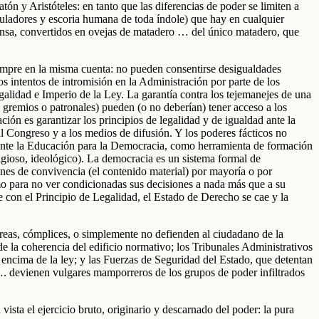
n y Aristóteles: en tanto que las diferencias de poder se limiten a
ipuladores y escoria humana de toda índole) que hay en cualquier
ensa, convertidos en ovejas de matadero … del único matadero, que
empre en la misma cuenta: no pueden consentirse desigualdades
s intentos de intromisión en la Administración por parte de los
galidad e Imperio de la Ley. La garantía contra los tejemanejes de una
 o gremios o patronales) pueden (o no deberían) tener acceso a los
ación es garantizar los principios de legalidad y de igualdad ante la
al Congreso y a los medios de difusión. Y los poderes fácticos no
lmente la Educación para la Democracia, como herramienta de formación
ligioso, ideológico). La democracia es un sistema formal de
iones de convivencia (el contenido material) por mayoría o por
omo para no ver condicionadas sus decisiones a nada más que a su
e con el Principio de Legalidad, el Estado de Derecho se cae y la
úreas, cómplices, o simplemente no defienden al ciudadano de la
e la coherencia del edificio normativo; los Tribunales Administrativos
r encima de la ley; y las Fuerzas de Seguridad del Estado, que detentan
rol…. devienen vulgares mamporreros de los grupos de poder infiltrados
ista el ejercicio bruto, originario y descarnado del poder: la pura