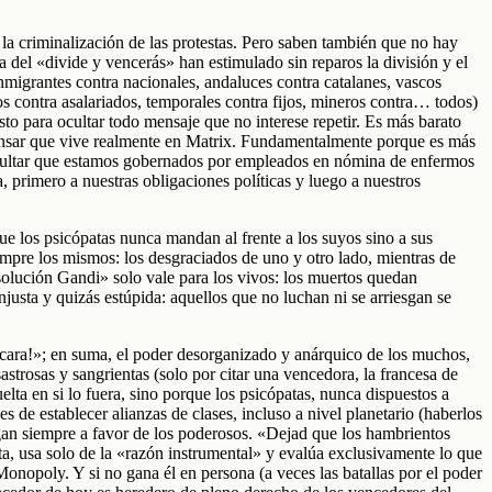
a criminalización de las protestas. Pero saben también que no hay
 del «divide y vencerás» han estimulado sin reparos la división y el
nmigrantes contra nacionales, andaluces contra catalanes, vascos
ios contra asalariados, temporales contra fijos, mineros contra… todos)
sto para ocultar todo mensaje que no interese repetir. Es más barato
pensar que vive realmente en Matrix. Fundamentalmente porque es más
sultar que estamos gobernados por empleados en nómina de enfermos
 primero a nuestras obligaciones políticas y luego a nuestros
ue los psicópatas nunca mandan al frente a los suyos sino a sus
mpre los mismos: los desgraciados de uno y otro lado, mientras de
olución Gandi» solo vale para los vivos: los muertos quedan
justa y quizás estúpida: aquellos que no luchan ni se arriesgan se
la cara!»; en suma, el poder desorganizado y anárquico de los muchos,
strosas y sangrientas (solo por citar una vencedora, la francesa de
lta en si lo fuera, sino porque los psicópatas, nunca dispuestos a
 de establecer alianzas de clases, incluso a nivel planetario (haberlos
egan siempre a favor de los poderosos. «Dejad que los hambrientos
ta, usa solo de la «razón instrumental» y evalúa exclusivamente lo que
Monopoly. Y si no gana él en persona (a veces las batallas por el poder