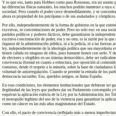
Y es que eso, tanto para Hobbes como para Rousseau, era un asunto per
las diferencias físicas naturales, los muchos podrán mantener a raya 
sociedad. Pero cuando el poder crece desmedidamente, y se concentra
ahora es propiedad de los psicópatas o de sus asalariados y cómplices.
Por ello, independientemente de la forma de gobierno en la que este
excesivas, ni concentraciones de poder. Pero no solo eso: en una soci
partidos políticos y poderes fácticos, debe garantizarse la independen
excesiva concentración de poder, esa y no otra, es la razón por la que 
órganos de la administración pública, ni a la policía, ni a las fuerzas 
ley, independientemente de la ideología política que sea mayoritaria e
tienen cabida en ninguno de ellos, pues bastante tienen con serlo. Y
de electores y elegibles en un sistema democrático, debe ser radicalme
convivencia (formal en cuanto a estructura, por oposición al contenido
consenso, desde el respeto a la minoría, sobre la base de ciudadanos 
voluntad de autorregulación. Cuando se permite la entrada de los parti
democracia sucumbe. Eso, queridos amigos, se llama España.
En esas condiciones, los elementos institucionales que debieran ser g
ilegitimdad de las leyes que pudiera dar un Parlamento corrompido y/o
esquivan la aplicación estricta de la Ley por la Administración; los T
el monopolio legítimo del uso de la violencia para garantizar la aplica
como un cáncer en las más altas magistraturas del Estado.
Con ello, el pacto de convivencia (reflejado más o menos imperfectamen