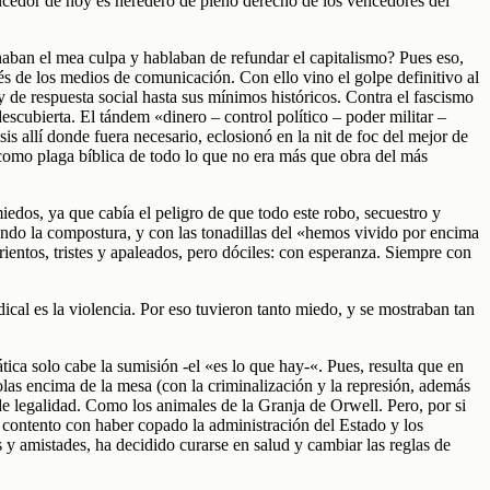
ncedor de hoy es heredero de pleno derecho de los vencedores del
onaban el mea culpa y hablaban de refundar el capitalismo? Pues eso,
avés de los medios de comunicación. Con ello vino el golpe definitivo al
 de respuesta social hasta sus mínimos históricos. Contra el fascismo
escubierta. El tándem «dinero – control político – poder militar –
 allí donde fuera necesario, eclosionó en la nit de foc del mejor de
n como plaga bíblica de todo lo que no era más que obra del más
iedos, ya que cabía el peligro de que todo este robo, secuestro y
perando la compostura, y con las tonadillas del «hemos vivido por encima
ientos, tristes y apaleados, pero dóciles: con esperanza. Siempre con
ical es la violencia. Por eso tuvieron tanto miedo, y se mostraban tan
a solo cabe la sumisión -el «es lo que hay-«. Pues, resulta que en
las encima de la mesa (con la criminalización y la represión, además
e legalidad. Como los animales de la Granja de Orwell. Pero, por si
o contento con haber copado la administración del Estado y los
os y amistades, ha decidido curarse en salud y cambiar las reglas de