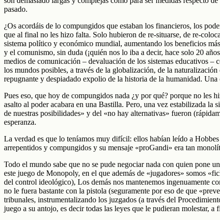
son demasiado largas y complejas como para ser medidas respecto de u
pasado.
¿Os acordáis de lo compungidos que estaban los financieros, los poder
que al final no les hizo falta. Solo hubieron de re-situarse, de re-colo
sistema político y económico mundial, aumentando los beneficios más a
y el comunismo, sin duda (¡quién nos lo iba a decir, hace solo 20 años
medios de comunicación – devaluación de los sistemas educativos – cen
los mundos posibles, a través de la globalización, de la naturalizació
repugnante y despiadado expolio de la historia de la humanidad. Una o
Pues eso, que hoy de compungidos nada ¿y por qué? porque no les hizo f
asalto al poder acabara en una Bastilla. Pero, una vez estabilizada la 
de nuestras posibilidades» y del «no hay alternativas» fueron (rápida
esperanza.
La verdad es que lo teníamos muy difícil: ellos habían leído a Hobbes 
arrepentidos y compungidos y su mensaje «proGandi» era tan monolít
Todo el mundo sabe que no se pude negociar nada con quien pone una p
este juego de Monopoly, en el que además de «jugadores» somos «fichas
del control ideológico), Los demás nos mantenemos ingenuamente con u
no le fuera bastante con la pistola (seguramente por eso de que «prev
tribunales, instrumentalizando los juzgados (a través del Procedimiento
juego a su antojo, es decir todas las leyes que le pudieran molestar, a