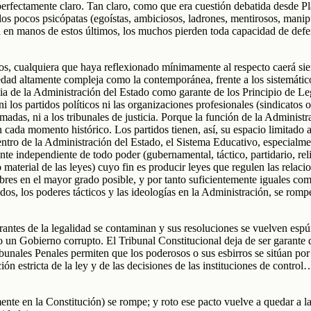
fectamente claro. Tan claro, como que era cuestión debatida desde Plató
a los pocos psicópatas (egoístas, ambiciosos, ladrones, mentirosos, man
 en manos de estos últimos, los muchos pierden toda capacidad de def
mos, cualquiera que haya reflexionado mínimamente al respecto caerá si
edad altamente compleja como la contemporánea, frente a los sistemático
cia de la Administración del Estado como garante de los Principio de Le
ni los partidos políticos ni las organizaciones profesionales (sindicatos
armadas, ni a los tribunales de justicia. Porque la función de la Administr
n cada momento histórico. Los partidos tienen, así, su espacio limitado 
 dentro de la Administración del Estado, el Sistema Educativo, especia
nte independiente de todo poder (gubernamental, táctico, partidario, re
 material de las leyes) cuyo fin es producir leyes que regulen las relac
libres en el mayor grado posible, y por tanto suficientemente iguales c
dos, los poderes tácticos y las ideologías en la Administración, se romp
arantes de la legalidad se contaminan y sus resoluciones se vuelven esp
 un Gobierno corrupto. El Tribunal Constitucional deja de ser garante d
ribunales Penales permiten que los poderosos o sus esbirros se sitúan po
ción estricta de la ley y de las decisiones de las instituciones de cont
te en la Constitución) se rompe; y roto ese pacto vuelve a quedar a la v