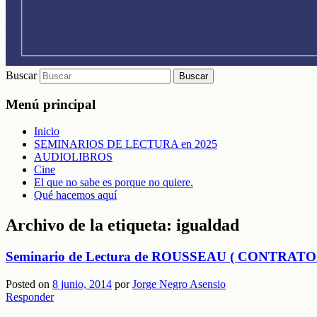
Buscar
Menú principal
Inicio
SEMINARIOS DE LECTURA en 2025
AUDIOLIBROS
Cine
El que no sabe es porque no quiere.
Qué hacemos aquí
Archivo de la etiqueta:
igualdad
Seminario de Lectura de ROUSSEAU ( CONTRA
Posted on
8 junio, 2014
por
Jorge Negro Asensio
Responder