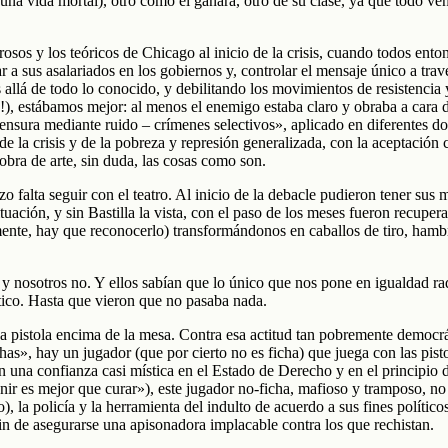
na vida mortal), otro como él ganará, otro de su clase, ya que todo ve
osos y los teóricos de Chicago al inicio de la crisis, cuando todos ent
car a sus asalariados en los gobiernos y, controlar el mensaje único a tr
llá de todo lo conocido, y debilitando los movimientos de resistencia y
!), estábamos mejor: al menos el enemigo estaba claro y obraba a cara d
sura mediante ruido – crímenes selectivos», aplicado en diferentes dosis
n de la crisis y de la pobreza y represión generalizada, con la aceptació
bra de arte, sin duda, las cosas como son.
alta seguir con el teatro. Al inicio de la debacle pudieron tener sus m
situación, y sin Bastilla la vista, con el paso de los meses fueron recu
mente, hay que reconocerlo) transformándonos en caballos de tiro, hambr
y nosotros no. Y ellos sabían que lo único que nos pone en igualdad rad
ico. Hasta que vieron que no pasaba nada.
istola encima de la mesa. Contra esa actitud tan pobremente democrátic
», hay un jugador (que por cierto no es ficha) que juega con las pisto
na confianza casi mística en el Estado de Derecho y en el principio d
enir es mejor que curar»), este jugador no-ficha, mafioso y tramposo, n
), la policía y la herramienta del indulto de acuerdo a sus fines polític
 fin de asegurarse una apisonadora implacable contra los que rechistan.