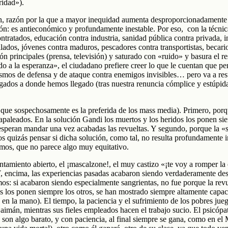
ridad»).
en, razón por la que a mayor inequidad aumenta desproporcionadamente l
ón: es antieconómico y profundamente inestable. Por eso, con la técnica
tratados, educación contra industria, sanidad pública contra privada, i
bilados, jóvenes contra maduros, pescadores contra transportistas, becar
 principales (prensa, televisión) y saturado con «ruido» y basura el re
do a la esperanza», el ciudadano prefiere creer lo que le cuentan que 
mos de defensa y de ataque contra enemigos invisibles… pero va a re
ados a donde hemos llegado (tras nuestra renuncia cómplice y estúpida,
, que sospechosamente es la preferida de los mass media). Primero, porq
aleados. En la solución Gandi los muertos y los heridos los ponen sie
peran mandar una vez acabadas las revueltas. Y segundo, porque la «s
s quizás pensar si dicha solución, como tal, no resulta profundamente in
amos, que no parece algo muy equitativo.
nfrentamiento abierto, el ¡mascalzone!, el muy castizo «¡te voy a romper 
Y, encima, las experiencias pasadas acabaron siendo verdaderamente desa
s: si acabaron siendo especialmente sangrientas, no fue porque la revue
s los ponen siempre los otros, se han mostrado siempre altamente capaces
en la mano). El tiempo, la paciencia y el sufrimiento de los pobres ju
imán, mientras sus fieles empleados hacen el trabajo sucio. El psicópa
 son algo barato, y con paciencia, al final siempre se gana, como en el 