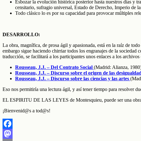
Esbozar la evolución histórica posterior hasta nuestros días y tr
censitario, sufragio universal, Estado de Derecho, Imperio de l
Todo clásico lo es por su capacidad para provocar múltiples
DESARROLLO:
La obra, magnífica, de prosa ágil y apasionada, está en la raíz de t
embargo sigue haciendo chirriar todos los engranajes de la sociedad co
traducción, se facilitará a los participantes unos enlaces a los archivos
Rousseau, J.J. – Del Contrato Social
(Madrid: Alianza, 1980
Rousseau, J.J. – Discurso sobre el origen de las desigualda
Rousseau, J.J. – Discurso sobre las ciencias y las artes
(Madr
Eso nos permitiría una lectura ágil, y así tener tiempo para resolver d
EL ESPIRITU DE LAS LEYES de Montesquieu, puede ser una obra
¡Bienvenid@s a tod@s!
Facebook