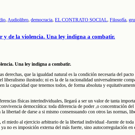
dio
,
Audiolibro
,
democracia
,
EL CONTRATO SOCIAL
,
Filosofía
,
gru
 y de la violencia. Una ley indigna a combatir.
lencia. Una ley indigna a combatir.
s derechas, que la igualdad natural es la condición necesaria del pacto 
el liberalismo ilustrado; ni es la de la racionalidad universalmente com
 y en la capacidad que tenemos todos, de forma absoluta y equitativament
iferencias físicas interindividuales, llegará a ser un valor de tanta impo
onvivencia democrática: toda diferencia de poder ,o concentración del m
 la libertad de darse a si mismo consensuando con otros las normas, libe
 el miedo al ejercicio arbitrario de la libertad individual -fuente de t
ra ya no es imposición externa del más fuerte, sino autocorregulación en 