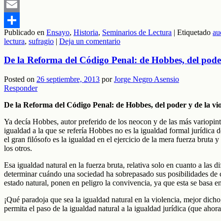
Mastodon
Email
Publicado en
Ensayo
,
Historia
,
Seminarios de Lectura
|
Etiquetado
au
Compartir
lectura
,
sufragio
|
Deja un comentario
De la Reforma del Código Penal: de Hobbes, del poder
Posted on
26 septiembre, 2013
por
Jorge Negro Asensio
Responder
De la Reforma del Código Penal: de Hobbes, del poder y de la vio
Ya decía Hobbes, autor preferido de los neocon y de las más variopinta
igualdad a la que se refería Hobbes no es la igualdad formal jurídica d
el gran filósofo es la igualdad en el ejercicio de la mera fuerza bruta
los otros.
Esa igualdad natural en la fuerza bruta, relativa solo en cuanto a las d
determinar cuándo una sociedad ha sobrepasado sus posibilidades de c
estado natural, ponen en peligro la convivencia, ya que esta se basa en
¡Qué paradoja que sea la igualdad natural en la violencia, mejor dicho,
permita el paso de la igualdad natural a la igualdad jurídica (que aho