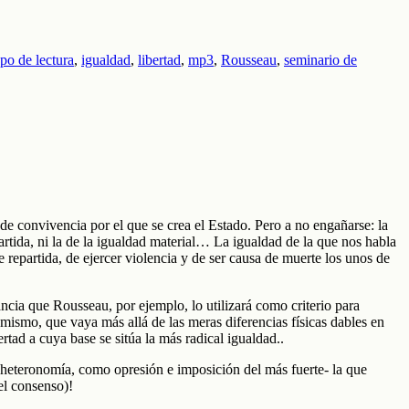
po de lectura
,
igualdad
,
libertad
,
mp3
,
Rousseau
,
seminario de
de convivencia por el que se crea el Estado. Pero a no engañarse: la
partida, ni la de la igualdad material… La igualdad de la que nos habla
e repartida, de ejercer violencia y de ser causa de muerte los unos de
rtancia que Rousseau, por ejemplo, lo utilizará como criterio para
ismo, que vaya más allá de las meras diferencias físicas dables en
rtad a cuya base se sitúa la más radical igualdad..
oda heteronomía, como opresión e imposición del más fuerte- la que
el consenso)!