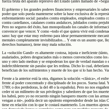
fuerza bruta del aparato represivo del Estado (antes llamado de «Segu
El gobierno y los grandes poderes financieros y empresariales lo sab
poder que solo pueda mantenerse sobre la base exclusiva de la represi
enfrentamiento social: parados contra empleados, empleados contra con
contra castellanos, catalanes contra andaluces, jubilados contra preju
Pero no seguros del éxito, han monopolizado los canales de información
convencer que vencer. Y como «todo el que quiera vivir está condena
sano: hay que estar muy enfermo para idear permanentemente mecanis
mentales completamente invisibilizados… Y este es un asunto que, lleg
derechos humanos), tiene muy mala solución.
La «solución Gandi» es altamente costosa, injusta e ineficiente (tánto
asalariados, pobres desgraciados más o menos convencidos como los ap
uno y otro lado medran y se empoderan los que de verdad mandan o es
indefectiblemente sin paraíso que les redima. Dicho lo cual, deberíamo
benefician de los sufrimientos y muerte de los que si lo han hecho. V
Frente a la anterior está la otra, digamos la solución «clásica», el e
frente al poder concentrado y disciplinado de los pocos. Suena fatal. 
1789; o dos perdedoras, la del 48 o la española). Pero no nos engañemo
ceder ni un milímetro de sus privilegios y sabedores de que los muerte
los habrá, pero yo no recuerdo ningún banquero muerto con las armas 
vengan a mi», podría decir un opulento emprendedor desde las islas Ca
tiene en relación con lo que le costará mantenerlo. Los muertos ajenos