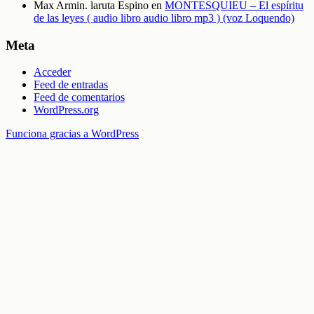
Max Armin. laruta Espino
en
MONTESQUIEU – El espíritu
de las leyes ( audio libro audio libro mp3 ) (voz Loquendo)
Meta
Acceder
Feed de entradas
Feed de comentarios
WordPress.org
Funciona gracias a WordPress