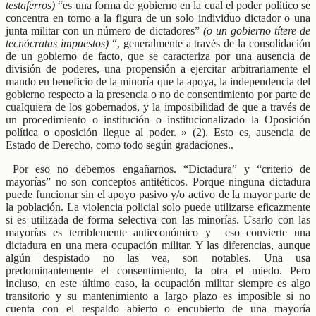
testaferros)
“es una forma de gobierno en la cual el poder político se
concentra en torno a la figura de un solo individuo dictador o una
junta militar con un número de dictadores”
(o un gobierno títere de
tecnócratas impuestos)
“, generalmente a través de la consolidación
de un gobierno de facto, que se caracteriza por una ausencia de
división de poderes, una propensión a ejercitar arbitrariamente el
mando en beneficio de la minoría que la apoya, la independencia del
gobierno respecto a la presencia o no de consentimiento por parte de
cualquiera de los gobernados, y la imposibilidad de que a través de
un procedimiento o institución o institucionalizado la Oposición
política o oposición llegue al poder. » (2). Esto es, ausencia de
Estado de Derecho, como todo según gradaciones..
Por eso no debemos engañarnos. “Dictadura” y “criterio de
mayorías” no son conceptos antitéticos. Porque ninguna dictadura
puede funcionar sin el apoyo pasivo y/o activo de la mayor parte de
la población. La violencia policial solo puede utilizarse eficazmente
si es utilizada de forma selectiva con las minorías. Usarlo con las
mayorías es terriblemente antieconómico y eso convierte una
dictadura en una mera ocupación militar. Y las diferencias, aunque
algún despistado no las vea, son notables. Una usa
predominantemente el consentimiento, la otra el miedo. Pero
incluso, en este último caso, la ocupación militar siempre es algo
transitorio y su mantenimiento a largo plazo es imposible si no
cuenta con el respaldo abierto o encubierto de una mayoría