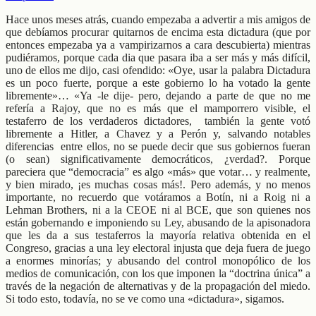
Hace unos meses atrás, cuando empezaba a advertir a mis amigos de
que debíamos procurar quitarnos de encima esta dictadura (que por
entonces empezaba ya a vampirizarnos a cara descubierta) mientras
pudiéramos, porque cada dia que pasara iba a ser más y más difícil,
uno de ellos me dijo, casi ofendido: «Oye, usar la palabra Dictadura
es un poco fuerte, porque a este gobierno lo ha votado la gente
libremente»… «Ya -le dije- pero, dejando a parte de que no me
refería a Rajoy, que no es más que el mamporrero visible, el
testaferro de los verdaderos dictadores, también la gente votó
libremente a Hitler, a Chavez y a Perón y, salvando notables
diferencias entre ellos, no se puede decir que sus gobiernos fueran
(o sean) significativamente democráticos, ¿verdad?. Porque
pareciera que “democracia” es algo «más» que votar… y realmente,
y bien mirado, ¡es muchas cosas más!. Pero además, y no menos
importante, no recuerdo que votáramos a Botín, ni a Roig ni a
Lehman Brothers, ni a la CEOE ni al BCE, que son quienes nos
están gobernando e imponiendo su Ley, abusando de la apisonadora
que les da a sus testaferros la mayoría relativa obtenida en el
Congreso, gracias a una ley electoral injusta que deja fuera de juego
a enormes minorías; y abusando del control monopólico de los
medios de comunicación, con los que imponen la “doctrina única” a
través de la negación de alternativas y de la propagación del miedo.
Si todo esto, todavía, no se ve como una «dictadura», sigamos.