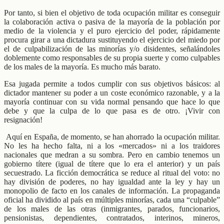
Por tanto, si bien el objetivo de toda ocupación militar es conseguir
la colaboración activa o pasiva de la mayoría de la población por
medio de la violencia y el puro ejercicio del poder, rápidamente
procura girar a una dictadura sustituyendo el ejercicio del miedo por
el de culpabilización de las minorías y/o disidentes, señalándoles
doblemente como responsables de su propia suerte y como culpables
de los males de la mayoría. Es mucho más barato.
Esa jugada permite a todos cumplir con sus objetivos básicos: al
dictador mantener su poder a un coste económico razonable, y a la
mayoría continuar con su vida normal pensando que hace lo que
debe y que la culpa de lo que pasa es de otro. ¡Vivir con
resignación!
Aquí en España, de momento, se han ahorrado la ocupación militar.
No les ha hecho falta, ni a los «mercados» ni a los traidores
nacionales que medran a su sombra. Pero en cambio tenemos un
gobierno títere (igual de títere que lo era el anterior) y un país
secuestrado. La ficción democrática se reduce al ritual del voto: no
hay división de poderes, no hay igualdad ante la ley y hay un
monopolio de facto en los canales de información. La propaganda
oficial ha dividido al país en múltiples minorías, cada una “culpable”
de los males de las otras (inmigrantes, parados, funcionarios,
pensionistas, dependientes, contratados, interinos, mineros,