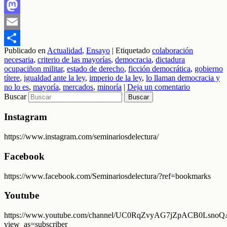
Facebook
Mastodon
Email
Publicado en
Actualidad
,
Ensayo
|
Etiquetado
colaboración
Compartir
necesaria
,
criterio de las mayorías
,
democracia
,
dictadura
ocupaciñon militar
,
estado de derecho
,
ficción democrática
,
gobierno
títere
,
igualdad ante la ley
,
imperio de la ley
,
lo llaman democracia y
no lo es
,
mayoría
,
mercados
,
minoría
|
Deja un comentario
Buscar
Instagram
https://www.instagram.com/seminariosdelectura/
Facebook
https://www.facebook.com/Seminariosdelectura/?ref=bookmarks
Youtube
https://www.youtube.com/channel/UC0RqZvyAG7jZpACB0LsnoQA
view_as=subscriber