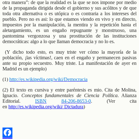
otra manera”: de que la realidad es la que se nos impone por medio
de la propaganda dirigida desde el gobierno y sus acólitos y de que
toda otra alternativa o es utópica o es contraria a los intereses del
pueblo. Pero no es asi: lo que estamos viendo en vivo y en directo,
impuestos por la manipulación, la mentira y la repetición hasta el
aletargamiento, es un engaño repugnante y monstruoso, una
pantomima vergonzosa y una prostitución de las instituciones
democráticas: algo a lo que llaman democracia y no lo es.
(Y dicho todo esto, es muy triste ver cómo la mayoría de la
población, ¡las víctimas!, caen en el engaño y permanecen pasivas
ante su propio secuestro. Muy triste. La manifestación de ayer en
Madrid es un ejemplo)
(1)
http://es.wikipedia.org/wiki/Democracia
(2) El texto en cursiva y entre paréntesis es mio. Cita de Molina,
Ignacio.
Conceptos fundamentales de Ciencia Política
. Alianza
Editorial.
ISBN
84-206-8653-0
. (Ver cita
en
http://es.wikipedia.org/wiki/
Dictadura
)