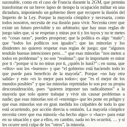
razonable, como en el caso de Francia durante la 2GM, que permita
transformar en un breve lapso de tiempo la ocupación militar en una
dictadura, imponiendo un gobierno títere que recupere la ilusión del
Imperio de la Ley. Porque la mayoría cómplice y necesaria, como
todos nosotros, necesita de esa ilusión para vivir. Necesita creer que
existe un futuro previsible y no arbitrario; que hay unas reglas de
juego tales que, si se respetan y miras por ti y los tuyos y no te metes
en “cosas raras”, puedes prosperar; que la política es algo “malo”;
que “todos los políticos son iguales”; que las minorías y los
disidentes no quieren respetar esas reglas de juego; que “algunos
tendrán buenas intenciones pero…” que esas minorías ”nos meten a
todos en problemas” y no son “realistas”; que lo importante es mirar
por ti -”porque si tu no miras por ti, ¿quién lo hará?”-; en suma, que
«ellos» son los «buenos» y que “el gobierno está haciendo todo lo
que puede para beneficio de la mayoría”. Porque «no hay otra
salida» y esto «es lo mejor para todos»; que ”es el mejor de los
mundos posibles” y que las minorías reprimidas lo son por su propia
desconsideración, pues “quieren imponer sus radicalismos” a la
mayoría que solo quiere trabajar y vivir sin causar problemas a
nadie; que esas minorías son el «enemigo» que les pone en peligro y
que esas minorías son en gran medida los culpables de todo lo que
está ocurriendo, por acción directa u omisión. La mayoría cómplice
necesita creer que esa minoría «ha hecho algo» o «hace» para estar
en su situación y que a ellos, en cambio, nada no les ocurrirá, … y si
les ocurre será culpa de los “otros”, la minoría.