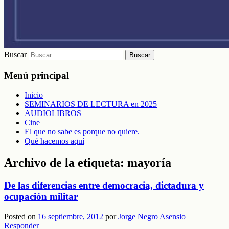
Buscar
Menú principal
Inicio
SEMINARIOS DE LECTURA en 2025
AUDIOLIBROS
Cine
El que no sabe es porque no quiere.
Qué hacemos aquí
Archivo de la etiqueta:
mayoría
De las diferencias entre democracia, dictadura y
ocupación militar
Posted on
16 septiembre, 2012
por
Jorge Negro Asensio
Responder