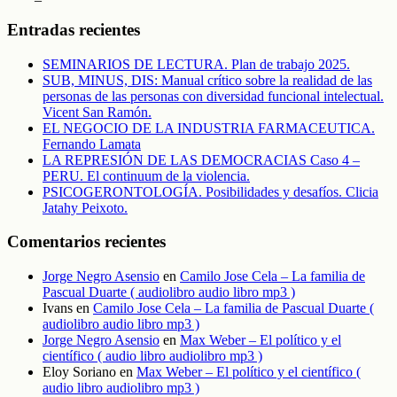
Entradas recientes
SEMINARIOS DE LECTURA. Plan de trabajo 2025.
SUB, MINUS, DIS: Manual crítico sobre la realidad de las
personas de las personas con diversidad funcional intelectual.
Vicent San Ramón.
EL NEGOCIO DE LA INDUSTRIA FARMACEUTICA.
Fernando Lamata
LA REPRESIÓN DE LAS DEMOCRACIAS Caso 4 –
PERU. El continuum de la violencia.
PSICOGERONTOLOGÍA. Posibilidades y desafíos. Clicia
Jatahy Peixoto.
Comentarios recientes
Jorge Negro Asensio
en
Camilo Jose Cela – La familia de
Pascual Duarte ( audiolibro audio libro mp3 )
Ivans
en
Camilo Jose Cela – La familia de Pascual Duarte (
audiolibro audio libro mp3 )
Jorge Negro Asensio
en
Max Weber – El político y el
científico ( audio libro audiolibro mp3 )
Eloy Soriano
en
Max Weber – El político y el científico (
audio libro audiolibro mp3 )