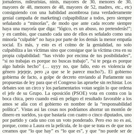
jornaleros, mileuristas, ninis, mayores de 30, menores de 30,
mayores de 48, menores de 48, mayores de 52, madres, etc., etc)
consiguiendo con una habilidad asombrosa (una verdaderamente
genial campaña de marketing) culpapibilizar a todos, pero siempre
señalando a “minorías”, de modo que ante cada recorte siempre
haya una mayoría que diga: “lógico, es un abuso, no pretenderás!”;
y en cambio, que cuando cada uno de ellos es señalado como una
minoría “culpable” no haya por parte de los demás la menor empatía
social. Es más, y esto es el colmo de la genialidad, no solo
culpabiliza a las víctimas sino que consigue que la víctima crea en su
propia culpabilidad: “has vivido por encima de tus posibilidades”,
“si no trabajas es porque no buscas trabajo”, “si te pega es porque
algo habrás hecho” (… uyyy no, que fallo, esto es violencia de
género jejejeje, pero ¿a que se le parece mucho?).. El gobierno
gobierna de facto, a golpe de decreto enviando al Parlamente sus
propuestas de ley para que el Congreso las apruebe sin rechistar. Los
debates son un circo y los parlamentarios votan según lo que ordena
el jefe de su Grupo. La oposición (PSOE) vota en contra con la
boca chica, pero cuando está en peligro el resultado favorable a los
amos se alía con el gobierno en nombre de la “responsabilidad
política”. Vistas asi las cosas nos podríamos ahorrar un montón de
dinero en sueldos, ya que bastaría con cuatro o cinco diputados, uno
por partido y cada uno con un voto ponderado. Pero eso no es asi,
porque, como a Laura en la película, de lo que se trata es de que nos
creamos que “lo que hay” es “lo que es”, y que “no puede ser de