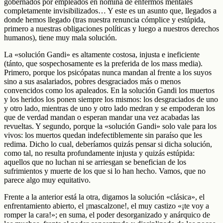
gobernados por empleados en nómina de enfermos mentales
completamente invisibilizados… Y este es un asunto que, llegados a
donde hemos llegado (tras nuestra renuncia cómplice y estúpida,
primero a nuestras obligaciones políticas y luego a nuestros derechos
humanos), tiene muy mala solución.
La «solución Gandi» es altamente costosa, injusta e ineficiente
(tánto, que sospechosamente es la preferida de los mass media).
Primero, porque los psicópatas nunca mandan al frente a los suyos
sino a sus asalariados, pobres desgraciados más o menos
convencidos como los apaleados. En la solución Gandi los muertos
y los heridos los ponen siempre los mismos: los desgraciados de uno
y otro lado, mientras de uno y otro lado medran y se empoderan los
que de verdad mandan o esperan mandar una vez acabadas las
revueltas. Y segundo, porque la «solución Gandi» solo vale para los
vivos: los muertos quedan indefectiblemente sin paraíso que les
redima. Dicho lo cual, deberíamos quizás pensar si dicha solución,
como tal, no resulta profundamente injusta y quizás estúpida:
aquellos que no luchan ni se arriesgan se benefician de los
sufrimientos y muerte de los que si lo han hecho. Vamos, que no
parece algo muy equitativo.
Frente a la anterior está la otra, digamos la solución «clásica», el
enfrentamiento abierto, el ¡mascalzone!, el muy castizo «¡te voy a
romper la cara!»; en suma, el poder desorganizado y anárquico de