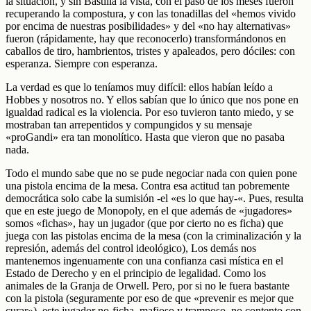
la situación, y sin Bastilla la vista, con el paso de los meses fueron
recuperando la compostura, y con las tonadillas del «hemos vivido
por encima de nuestras posibilidades» y del «no hay alternativas»
fueron (rápidamente, hay que reconocerlo) transformándonos en
caballos de tiro, hambrientos, tristes y apaleados, pero dóciles: con
esperanza. Siempre con esperanza.
La verdad es que lo teníamos muy difícil: ellos habían leído a
Hobbes y nosotros no. Y ellos sabían que lo único que nos pone en
igualdad radical es la violencia. Por eso tuvieron tanto miedo, y se
mostraban tan arrepentidos y compungidos y su mensaje
«proGandi» era tan monolítico. Hasta que vieron que no pasaba
nada.
Todo el mundo sabe que no se pude negociar nada con quien pone
una pistola encima de la mesa. Contra esa actitud tan pobremente
democrática solo cabe la sumisión -el «es lo que hay-«. Pues, resulta
que en este juego de Monopoly, en el que además de «jugadores»
somos «fichas», hay un jugador (que por cierto no es ficha) que
juega con las pistolas encima de la mesa (con la criminalización y la
represión, además del control ideológico), Los demás nos
mantenemos ingenuamente con una confianza casi mística en el
Estado de Derecho y en el principio de legalidad. Como los
animales de la Granja de Orwell. Pero, por si no le fuera bastante
con la pistola (seguramente por eso de que «prevenir es mejor que
curar»), este jugador no-ficha, mafioso y tramposo, no contento con