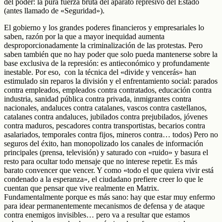
del poder: la pura fuerza bruta del aparato represivo del Estado
(antes llamado de «Seguridad»).
El gobierno y los grandes poderes financieros y empresariales lo
saben, razón por la que a mayor inequidad aumenta
desproporcionadamente la criminalización de las protestas. Pero
saben también que no hay poder que solo pueda mantenerse sobre la
base exclusiva de la represión: es antieconómico y profundamente
inestable. Por eso, con la técnica del «divide y vencerás» han
estimulado sin reparos la división y el enfrentamiento social: parados
contra empleados, empleados contra contratados, educación contra
industria, sanidad pública contra privada, inmigrantes contra
nacionales, andaluces contra catalanes, vascos contra castellanos,
catalanes contra andaluces, jubilados contra prejubilados, jóvenes
contra maduros, pescadores contra transportistas, becarios contra
asalariados, temporales contra fijos, mineros contra… todos) Pero no
seguros del éxito, han monopolizado los canales de información
principales (prensa, televisión) y saturado con «ruido» y basura el
resto para ocultar todo mensaje que no interese repetir. Es más
barato convencer que vencer. Y como «todo el que quiera vivir está
condenado a la esperanza», el ciudadano prefiere creer lo que le
cuentan que pensar que vive realmente en Matrix.
Fundamentalmente porque es más sano: hay que estar muy enfermo
para idear permanentemente mecanismos de defensa y de ataque
contra enemigos invisibles… pero va a resultar que estamos