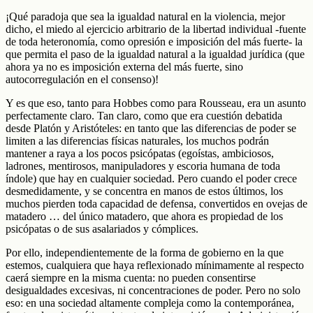
¡Qué paradoja que sea la igualdad natural en la violencia, mejor
dicho, el miedo al ejercicio arbitrario de la libertad individual -fuente
de toda heteronomía, como opresión e imposición del más fuerte- la
que permita el paso de la igualdad natural a la igualdad jurídica (que
ahora ya no es imposición externa del más fuerte, sino
autocorregulación en el consenso)!
Y es que eso, tanto para Hobbes como para Rousseau, era un asunto
perfectamente claro. Tan claro, como que era cuestión debatida
desde Platón y Aristóteles: en tanto que las diferencias de poder se
limiten a las diferencias físicas naturales, los muchos podrán
mantener a raya a los pocos psicópatas (egoístas, ambiciosos,
ladrones, mentirosos, manipuladores y escoria humana de toda
índole) que hay en cualquier sociedad. Pero cuando el poder crece
desmedidamente, y se concentra en manos de estos últimos, los
muchos pierden toda capacidad de defensa, convertidos en ovejas de
matadero … del único matadero, que ahora es propiedad de los
psicópatas o de sus asalariados y cómplices.
Por ello, independientemente de la forma de gobierno en la que
estemos, cualquiera que haya reflexionado mínimamente al respecto
caerá siempre en la misma cuenta: no pueden consentirse
desigualdades excesivas, ni concentraciones de poder. Pero no solo
eso: en una sociedad altamente compleja como la contemporánea,