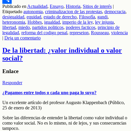
Publicado en
Actualidad
,
Ensayo
,
Historia
,
Sitios de interés
|
Compartir
Etiquetado
autonomia
,
criminalizacion de las protestas
,
democracia
,
desigualdad
,
equidad
,
estado de derecho
,
Filosofía
,
gandi
,
heteronomia
,
Hobbes
,
igualdad
,
imperio de la ley
,
ley injusta
,
libertad
,
miedo
,
partidos politicos
,
poderes facticos
,
principio de
legalidad
,
reforma del codigo penal
,
represeion
,
Rousseau
,
violencia
|
Deja un comentario
De la libertad: ¿valor individual o valor
social?
Enlace
Responder
¿Pagamos entre todos o cada uno paga lo suyo?
Un excelente artículo del profesor Augusto Klappenbach (Público,
25 de enero de 2013)
Sobre las diferencias de entender la libertad como valor individual o
como valor social. No es lo mismo, ni de lejos, y sus consecuencias
tampoco.