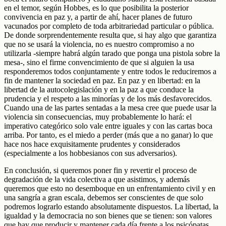
en el temor, según Hobbes, es lo que posibilita la posterior
convivencia en paz y, a partir de ahí, hacer planes de futuro
vacunados por completo de toda arbitrariedad particular o pública.
De donde sorprendentemente resulta que, si hay algo que garantiza
que no se usará la violencia, no es nuestro compromiso a no
utilizarla -siempre habrá algún tarado que ponga una pistola sobre la
mesa-, sino el firme convencimiento de que si alguien la usa
responderemos todos conjuntamente y entre todos le reduciremos a
fin de mantener la sociedad en paz. En paz y en libertad: en la
libertad de la autocolegislación y en la paz a que conduce la
prudencia y el respeto a las minorías y de los más desfavorecidos.
Cuando una de las partes sentadas a la mesa cree que puede usar la
violencia sin consecuencias, muy probablemente lo hará: el
imperativo categórico solo vale entre iguales y con las cartas boca
arriba. Por tanto, es el miedo a perder (más que a no ganar) lo que
hace nos hace exquisitamente prudentes y considerados
(especialmente a los hobbesianos con sus adversarios).
En conclusión, si queremos poner fin y revertir el proceso de
degradación de la vida colectiva a que asistimos, y además
queremos que esto no desemboque en un enfrentamiento civil y en
una sangría a gran escala, debemos ser conscientes de que solo
podremos lograrlo estando absolutamente dispuestos. La libertad, la
igualdad y la democracia no son bienes que se tienen: son valores
que hay que producir y mantener cada día frente a los psicópatas.