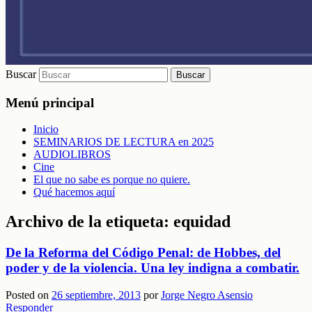
Buscar
Menú principal
Inicio
SEMINARIOS DE LECTURA en 2025
AUDIOLIBROS
Cine
El que no sabe es porque no quiere.
Qué hacemos aquí
Archivo de la etiqueta:
equidad
De la Reforma del Código Penal: de Hobbes, del
poder y de la violencia. Una ley indigna a combatir.
Posted on
26 septiembre, 2013
por
Jorge Negro Asensio
Responder