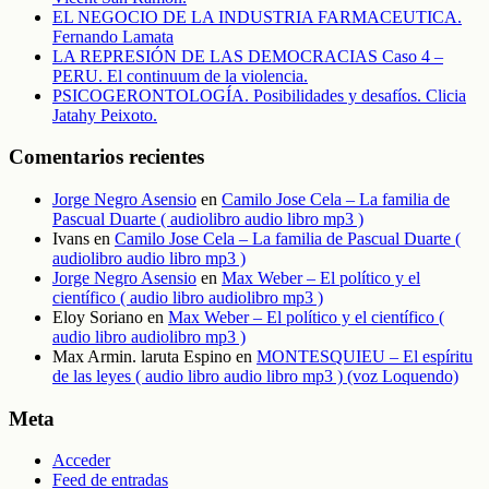
EL NEGOCIO DE LA INDUSTRIA FARMACEUTICA.
Fernando Lamata
LA REPRESIÓN DE LAS DEMOCRACIAS Caso 4 –
PERU. El continuum de la violencia.
PSICOGERONTOLOGÍA. Posibilidades y desafíos. Clicia
Jatahy Peixoto.
Comentarios recientes
Jorge Negro Asensio
en
Camilo Jose Cela – La familia de
Pascual Duarte ( audiolibro audio libro mp3 )
Ivans
en
Camilo Jose Cela – La familia de Pascual Duarte (
audiolibro audio libro mp3 )
Jorge Negro Asensio
en
Max Weber – El político y el
científico ( audio libro audiolibro mp3 )
Eloy Soriano
en
Max Weber – El político y el científico (
audio libro audiolibro mp3 )
Max Armin. laruta Espino
en
MONTESQUIEU – El espíritu
de las leyes ( audio libro audio libro mp3 ) (voz Loquendo)
Meta
Acceder
Feed de entradas