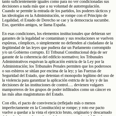
tanto suficientemente iguales como para no ver condicionadas sus
decisiones a nada más que a su voluntad de autorregulación.
Cuando se permite la entrada de los partidos, los poderes tácticos y
las ideologías en la Administración, se rompe con el Principio de
Legalidad, el Estado de Derecho se cae y la democracia sucumbe.
Eso, queridos amigos, se llama España.
En esas condiciones, los elementos institucionales que debieran ser
garantes de la legalidad se contaminan y sus resoluciones se vuelven
espúreas, cómplices, o simplemente no defienden al ciudadano de la
ilegitimdad de las leyes que pudiera dar un Parlamento corrompido
y/o un Gobierno corrupto. El Tribunal Constitucional deja de ser
garante de la coherencia del edificio normativo; los Tribunales
Administrativos esquivan la aplicación estricta de la Ley por la
Administración; los Tribunales Penales permiten que los poderosos
o sus esbirros se sitúan por encima de la ley; y las Fuerzas de
Seguridad del Estado, que detentan el monopolio legítimo del uso de
la violencia para garantizar la aplicación estricta de la ley y de las
decisiones de las instituciones de control…. devienen vulgares
mamporreros de los grupos de poder infiltrados como un cáncer en
las más altas magistraturas del Estado.
Con ello, el pacto de convivencia (reflejado más o menos
imperfectamente en la Constitución) se rompe; y roto ese pacto
vuelve a quedar a la vista el ejercicio bruto, originario y descarnado