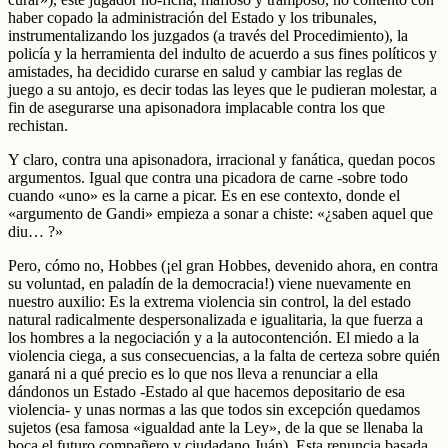
haber copado la administración del Estado y los tribunales,
instrumentalizando los juzgados (a través del Procedimiento), la
policía y la herramienta del indulto de acuerdo a sus fines políticos y
amistades, ha decidido curarse en salud y cambiar las reglas de
juego a su antojo, es decir todas las leyes que le pudieran molestar, a
fin de asegurarse una apisonadora implacable contra los que
rechistan.
Y claro, contra una apisonadora, irracional y fanática, quedan pocos
argumentos. Igual que contra una picadora de carne -sobre todo
cuando «uno» es la carne a picar. Es en ese contexto, donde el
«argumento de Gandi» empieza a sonar a chiste: «¿saben aquel que
diu… ?»
Pero, cómo no, Hobbes (¡el gran Hobbes, devenido ahora, en contra
su voluntad, en paladín de la democracia!) viene nuevamente en
nuestro auxilio: Es la extrema violencia sin control, la del estado
natural radicalmente despersonalizada e igualitaria, la que fuerza a
los hombres a la negociación y a la autocontención. El miedo a la
violencia ciega, a sus consecuencias, a la falta de certeza sobre quién
ganará ni a qué precio es lo que nos lleva a renunciar a ella
dándonos un Estado -Estado al que hacemos depositario de esa
violencia- y unas normas a las que todos sin excepción quedamos
sujetos (esa famosa «igualdad ante la Ley», de la que se llenaba la
boca el futuro compañero y ciudadano Juán). Esta renuncia basada