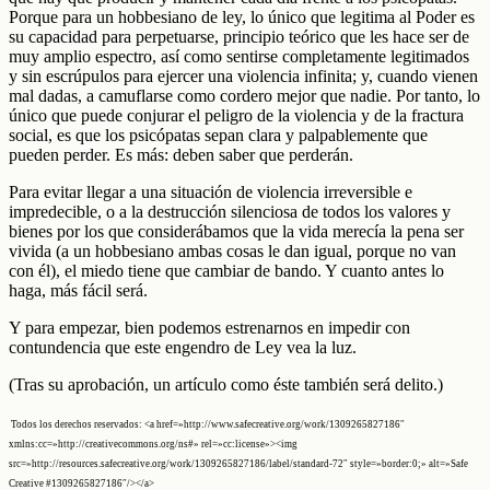
Porque para un hobbesiano de ley, lo único que legitima al Poder es
su capacidad para perpetuarse, principio teórico que les hace ser de
muy amplio espectro, así como sentirse completamente legitimados
y sin escrúpulos para ejercer una violencia infinita; y, cuando vienen
mal dadas, a camuflarse como cordero mejor que nadie. Por tanto, lo
único que puede conjurar el peligro de la violencia y de la fractura
social, es que los psicópatas sepan clara y palpablemente que
pueden perder. Es más: deben saber que perderán.
Para evitar llegar a una situación de violencia irreversible e
impredecible, o a la destrucción silenciosa de todos los valores y
bienes por los que considerábamos que la vida merecía la pena ser
vivida (a un hobbesiano ambas cosas le dan igual, porque no van
con él), el miedo tiene que cambiar de bando. Y cuanto antes lo
haga, más fácil será.
Y para empezar, bien podemos estrenarnos en impedir con
contundencia que este engendro de Ley vea la luz.
(Tras su aprobación, un artículo como éste también será delito.)
Todos los derechos reservados: <a href=»http://www.safecreative.org/work/1309265827186″
xmlns:cc=»http://creativecommons.org/ns#» rel=»cc:license»><img
src=»http://resources.safecreative.org/work/1309265827186/label/standard-72″ style=»border:0;» alt=»Safe
Creative #1309265827186″/></a>