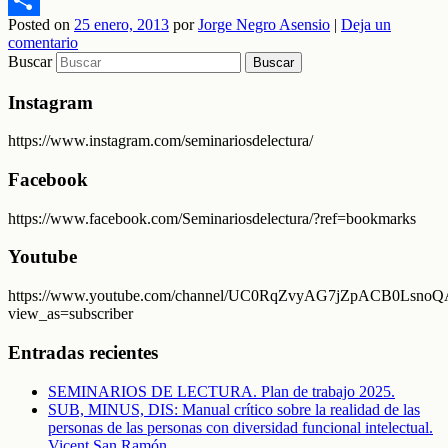
Posted on
25 enero, 2013
por
Jorge Negro Asensio
|
Deja un
Compartir
comentario
Buscar
Instagram
https://www.instagram.com/seminariosdelectura/
Facebook
https://www.facebook.com/Seminariosdelectura/?ref=bookmarks
Youtube
https://www.youtube.com/channel/UC0RqZvyAG7jZpACB0LsnoQA
view_as=subscriber
Entradas recientes
SEMINARIOS DE LECTURA. Plan de trabajo 2025.
SUB, MINUS, DIS: Manual crítico sobre la realidad de las
personas de las personas con diversidad funcional intelectual.
Vicent San Ramón.