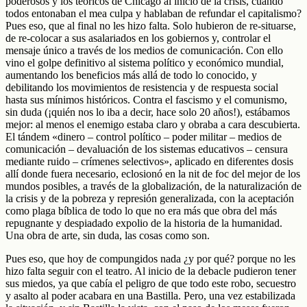
poderosos y los teóricos de Chicago al inicio de la crisis, cuando
todos entonaban el mea culpa y hablaban de refundar el capitalismo?
Pues eso, que al final no les hizo falta. Solo hubieron de re-situarse,
de re-colocar a sus asalariados en los gobiernos y, controlar el
mensaje único a través de los medios de comunicación. Con ello
vino el golpe definitivo al sistema político y económico mundial,
aumentando los beneficios más allá de todo lo conocido, y
debilitando los movimientos de resistencia y de respuesta social
hasta sus mínimos históricos. Contra el fascismo y el comunismo,
sin duda (¡quién nos lo iba a decir, hace solo 20 años!), estábamos
mejor: al menos el enemigo estaba claro y obraba a cara descubierta.
El tándem «dinero – control político – poder militar – medios de
comunicación – devaluación de los sistemas educativos – censura
mediante ruido – crímenes selectivos», aplicado en diferentes dosis
allí donde fuera necesario, eclosionó en la nit de foc del mejor de los
mundos posibles, a través de la globalización, de la naturalización de
la crisis y de la pobreza y represión generalizada, con la aceptación
como plaga bíblica de todo lo que no era más que obra del más
repugnante y despiadado expolio de la historia de la humanidad.
Una obra de arte, sin duda, las cosas como son.
Pues eso, que hoy de compungidos nada ¿y por qué? porque no les
hizo falta seguir con el teatro. Al inicio de la debacle pudieron tener
sus miedos, ya que cabía el peligro de que todo este robo, secuestro
y asalto al poder acabara en una Bastilla. Pero, una vez estabilizada