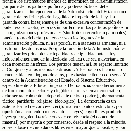
frente a los sistemáticos intentos de intromisión en la Administración
por parte de los partidos políticos y poderes fácticos, debe
garantizarse la independencia de la Administración del Estado como
garante de los Principio de Legalidad e Imperio de la Ley. La
garantía contra los tejemanejes de una excesiva concentración de
poder, esa y no otra, es la razón por la que ni los partidos políticos ni
las organizaciones profesionales (sindicatos o gremios o patronales)
pueden (o no deberían) tener acceso a los órganos de la
administración pública, ni a la policía, ni a las fuerzas armadas, ni a
los tribunales de justicia. Porque la función de la Administración es
garantizar los principios de legalidad y de igualdad ante la ley,
independientemente de la ideología política que sea mayoritaria en
cada momento histórico. Los partidos tienen, así, su espacio limitado
al Congreso y a los medios de difusión. Y los poderes fácticos no
tienen cabida en ninguno de ellos, pues bastante tienen con serlo. Y
dentro de la Administración del Estado, el Sistema Educativo,
especialmente la Educación para la Democracia, como herramienta
de formación de electores y elegibles en un sistema democrático,
debe ser radicalmente independiente de todo poder (gubernamental,
táctico, partidario, religioso, ideológico). La democracia es un
sistema formal de convivencia (formal en cuanto a estructura, por
oposición al contenido material de las leyes) cuyo fin es producir
leyes que regulen las relaciones de convivencia (el contenido
material) por mayoría o por consenso, desde el respeto a la minoría,
sobre la base de ciudadanos libres en el mayor grado posible, y por