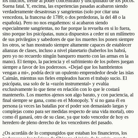
los muchos, frente al poder concentrado y disciplinado de los pocos.
Suena fatal. Y, encima, las experiencias pasadas acabaron siendo
verdaderamente desastrosas y sangrientas (solo por citar una
vencedora, la francesa de 1789; o dos perdedoras, la del 48 o la
española). Pero no nos engañemos: si acabaron siendo
especialmente sangrientas, no fue porque la revuelta en si lo fuera,
sino porque los psicópatas, nunca dispuestos a ceder ni un milímetro
de sus privilegios y sabedores de que los muertes los ponen siempre
los otros, se han mostrado siempre altamente capaces de establecer
alianzas de clases, incluso a nivel planetario (haberlos los habrá,
pero yo no recuerdo ningún banquero muerto con las armas en la
mano). El tiempo, la paciencia y el sufrimiento de los pobres juegan
siempre a favor de los poderosos. «Dejad que los hambrientos
vengan a mi», podría decir un opulento emprendedor desde las islas
Caimán, mientras sus fieles empleados hacen el trabajo sucio. El
psicópata, usa solo de la «razón instrumental» y evalúa
exclusivamente lo que tiene en relación con lo que le costará
mantenerlo. Los muertos ajenos son algo barato, y con paciencia, al
final siempre se gana, como en el Monopoly. Y si no gana él en
persona (a veces las batallas por el poder son demasiado largas y
complejas como para ser medidas respecto de una vida mortal), otro
como él ganará, otro de su clase, ya que todo vencedor de hoy es
heredero de pleno derecho de los vencedores del pasado.
¿Os acordáis de lo compungidos que estaban los financieros, los