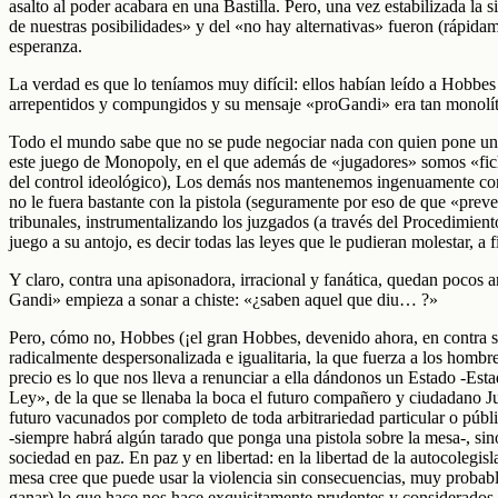
asalto al poder acabara en una Bastilla. Pero, una vez estabilizada la 
de nuestras posibilidades» y del «no hay alternativas» fueron (rápida
esperanza.
La verdad es que lo teníamos muy difícil: ellos habían leído a Hobbes 
arrepentidos y compungidos y su mensaje «proGandi» era tan monolít
Todo el mundo sabe que no se pude negociar nada con quien pone una p
este juego de Monopoly, en el que además de «jugadores» somos «fichas
del control ideológico), Los demás nos mantenemos ingenuamente con u
no le fuera bastante con la pistola (seguramente por eso de que «prev
tribunales, instrumentalizando los juzgados (a través del Procedimiento
juego a su antojo, es decir todas las leyes que le pudieran molestar, a
Y claro, contra una apisonadora, irracional y fanática, quedan pocos 
Gandi» empieza a sonar a chiste: «¿saben aquel que diu… ?»
Pero, cómo no, Hobbes (¡el gran Hobbes, devenido ahora, en contra su 
radicalmente despersonalizada e igualitaria, la que fuerza a los hombre
precio es lo que nos lleva a renunciar a ella dándonos un Estado -Est
Ley», de la que se llenaba la boca el futuro compañero y ciudadano Juá
futuro vacunados por completo de toda arbitrariedad particular o públ
-siempre habrá algún tarado que ponga una pistola sobre la mesa-, sin
sociedad en paz. En paz y en libertad: en la libertad de la autocolegis
mesa cree que puede usar la violencia sin consecuencias, muy probablem
ganar) lo que hace nos hace exquisitamente prudentes y considerados 