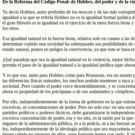
De la Reforma del Código Penal: de Hobbes, del poder y de la vio
Ya decía Hobbes, autor preferido de los neocon y de las más variopinta
igualdad a la que se refería Hobbes no es la igualdad formal jurídica d
el gran filósofo es la igualdad en el ejercicio de la mera fuerza bruta
los otros.
Esa igualdad natural en la fuerza bruta, relativa solo en cuanto a las d
determinar cuándo una sociedad ha sobrepasado sus posibilidades de c
estado natural, ponen en peligro la convivencia, ya que esta se basa en
¡Qué paradoja que sea la igualdad natural en la violencia, mejor dicho,
permita el paso de la igualdad natural a la igualdad jurídica (que aho
Y es que eso, tanto para Hobbes como para Rousseau, era un asunto per
las diferencias físicas naturales, los muchos podrán mantener a raya 
sociedad. Pero cuando el poder crece desmedidamente, y se concentra
ahora es propiedad de los psicópatas o de sus asalariados y cómplices.
Por ello, independientemente de la forma de gobierno en la que este
excesivas, ni concentraciones de poder. Pero no solo eso: en una soci
partidos políticos y poderes fácticos, debe garantizarse la independen
excesiva concentración de poder, esa y no otra, es la razón por la que 
órganos de la administración pública, ni a la policía, ni a las fuerzas 
ley, independientemente de la ideología política que sea mayoritaria e
tienen cabida en ninguno de ellos, pues bastante tienen con serlo. Y