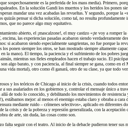
, que sospechosamente es la preferida de los mass media). Primero, porq
aleados. En la solución Gandi los muertos y los heridos los ponen sie
peran mandar una vez acabadas las revueltas. Y segundo, porque la «s
s quizás pensar si dicha solución, como tal, no resulta profundamente in
amos, que no parece algo muy equitativo.
nfrentamiento abierto, el ¡mascalzone!, el muy castizo «¡te voy a romper 
Y, encima, las experiencias pasadas acabaron siendo verdaderamente desa
s: si acabaron siendo especialmente sangrientas, no fue porque la revue
s los ponen siempre los otros, se han mostrado siempre altamente capaces
en la mano). El tiempo, la paciencia y el sufrimiento de los pobres ju
imán, mientras sus fieles empleados hacen el trabajo sucio. El psicópa
 son algo barato, y con paciencia, al final siempre se gana, como en el 
na vida mortal), otro como él ganará, otro de su clase, ya que todo ve
osos y los teóricos de Chicago al inicio de la crisis, cuando todos ent
car a sus asalariados en los gobiernos y, controlar el mensaje único a tr
llá de todo lo conocido, y debilitando los movimientos de resistencia y
!), estábamos mejor: al menos el enemigo estaba claro y obraba a cara d
sura mediante ruido – crímenes selectivos», aplicado en diferentes dosis
n de la crisis y de la pobreza y represión generalizada, con la aceptació
bra de arte, sin duda, las cosas como son.
alta seguir con el teatro. Al inicio de la debacle pudieron tener sus m