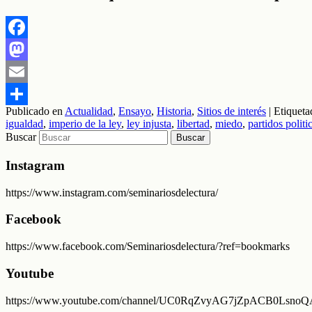
Facebook
Mastodon
Email
Publicado en
Actualidad
,
Ensayo
,
Historia
,
Sitios de interés
|
Etiqueta
Compartir
igualdad
,
imperio de la ley
,
ley injusta
,
libertad
,
miedo
,
partidos politi
Buscar
Instagram
https://www.instagram.com/seminariosdelectura/
Facebook
https://www.facebook.com/Seminariosdelectura/?ref=bookmarks
Youtube
https://www.youtube.com/channel/UC0RqZvyAG7jZpACB0LsnoQA/f