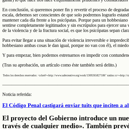
En conclusión, si queremos poner fin y revertir el proceso de degrad
escala, debemos ser conscientes de que solo podremos lograrlo estando
mantener cada día frente a los psicópatas. Porque para un hobbesiano 
sentirse completamente legitimados y sin escrúpulos para ejercer una 
de la violencia y de la fractura social, es que los psicópatas sepan c
Para evitar llegar a una situación de violencia irreversible e impredec
hobbesiano ambas cosas le dan igual, porque no van con él), el miedo 
Y para empezar, bien podemos estrenarnos en impedir con contundenci
(Tras su aprobación, un artículo como éste también será delito.)
Todos los derechos reservados: <a href=»http://www.safecreative.org/work/1309265827186″ xmlns:cc=»http://c
———————————————————————————
Noticia referida:
El Código Penal castigará enviar tuits que inciten a al
El proyecto del Gobierno introduce un nuev
través de cualquier medio». También prevé