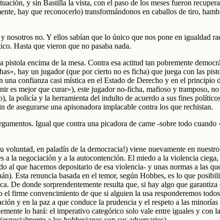
situación, y sin Bastilla la vista, con el paso de los meses fueron recu
mente, hay que reconocerlo) transformándonos en caballos de tiro, hambr
y nosotros no. Y ellos sabían que lo único que nos pone en igualdad rad
ico. Hasta que vieron que no pasaba nada.
istola encima de la mesa. Contra esa actitud tan pobremente democrátic
», hay un jugador (que por cierto no es ficha) que juega con las pisto
na confianza casi mística en el Estado de Derecho y en el principio d
enir es mejor que curar»), este jugador no-ficha, mafioso y tramposo, n
), la policía y la herramienta del indulto de acuerdo a sus fines polític
 fin de asegurarse una apisonadora implacable contra los que rechistan.
argumentos. Igual que contra una picadora de carne -sobre todo cuando 
voluntad, en paladín de la democracia!) viene nuevamente en nuestro aux
s a la negociación y a la autocontención. El miedo a la violencia ciega, 
ado al que hacemos depositario de esa violencia- y unas normas a las q
n). Esta renuncia basada en el temor, según Hobbes, es lo que posibilita
ica. De donde sorprendentemente resulta que, si hay algo que garantiza q
o el firme convencimiento de que si alguien la usa responderemos todos
lación y en la paz a que conduce la prudencia y el respeto a las minoría
ente lo hará: el imperativo categórico solo vale entre iguales y con las
(especialmente a los hobbesianos con sus adversarios).