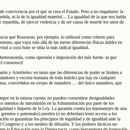
de convivencia por el que se crea el Estado. Pero a no engañarse: la
partida, ni la de la igualdad material… La igualdad de la que nos habla
e repartida, de ejercer violencia y de ser causa de muerte los unos de
rtancia que Rousseau, por ejemplo, lo utilizará como criterio para
ismo, que vaya más allá de las meras diferencias físicas dables en
rtad a cuya base se sitúa la más radical igualdad..
oda heteronomía, como opresión e imposición del más fuerte- la que
el consenso)!
n y Aristóteles: en tanto que las diferencias de poder se limiten a
ipuladores y escoria humana de toda índole) que hay en cualquier
ensa, convertidos en ovejas de matadero … del único matadero, que
empre en la misma cuenta: no pueden consentirse desigualdades
s intentos de intromisión en la Administración por parte de los
galidad e Imperio de la Ley. La garantía contra los tejemanejes de una
 o gremios o patronales) pueden (o no deberían) tener acceso a los
ación es garantizar los principios de legalidad y de igualdad ante la
al Congreso y a los medios de difusión. Y los poderes fácticos no
lmente la Educación para la Democracia, como herramienta de formación