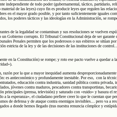
nte independiente de todo poder (gubernamental, táctico, partidario, re
 material de las leyes) cuyo fin es producir leyes que regulen las relac
libres en el mayor grado posible, y por tanto suficientemente iguales c
dos, los poderes tácticos y las ideologías en la Administración, se romp
arantes de la legalidad se contaminan y sus resoluciones se vuelven esp
 un Gobierno corrupto. El Tribunal Constitucional deja de ser garante d
ribunales Penales permiten que los poderosos o sus esbirros se sitúan po
ción estricta de la ley y de las decisiones de las instituciones de cont
te en la Constitución) se rompe; y roto ese pacto vuelve a quedar a la v
ridad»).
en, razón por la que a mayor inequidad aumenta desproporcionadamente l
ón: es antieconómico y profundamente inestable. Por eso, con la técnica
tratados, educación contra industria, sanidad pública contra privada, i
bilados, jóvenes contra maduros, pescadores contra transportistas, becar
 principales (prensa, televisión) y saturado con «ruido» y basura el re
do a la esperanza», el ciudadano prefiere creer lo que le cuentan que 
mos de defensa y de ataque contra enemigos invisibles… pero va a re
ados a donde hemos llegado (tras nuestra renuncia cómplice y estúpida,