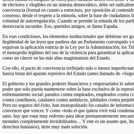
de electores y elegibles en un sistema democrático, debe ser radicalme
convivencia (formal en cuanto a estructura, por oposición al contenido
consenso, desde el respeto a la minoría, sobre la base de ciudadanos 
voluntad de autorregulación. Cuando se permite la entrada de los parti
democracia sucumbe. Eso, queridos amigos, se llama España.
En esas condiciones, los elementos institucionales que debieran ser g
ilegitimdad de las leyes que pudiera dar un Parlamento corrompido y/o
esquivan la aplicación estricta de la Ley por la Administración; los T
el monopolio legítimo del uso de la violencia para garantizar la aplica
como un cáncer en las más altas magistraturas del Estado.
Con ello, el pacto de convivencia (reflejado más o menos imperfectamen
fuerza bruta del aparato represivo del Estado (antes llamado de «Segu
El gobierno y los grandes poderes financieros y empresariales lo sab
poder que solo pueda mantenerse sobre la base exclusiva de la represi
enfrentamiento social: parados contra empleados, empleados contra con
contra castellanos, catalanes contra andaluces, jubilados contra preju
Pero no seguros del éxito, han monopolizado los canales de información
convencer que vencer. Y como «todo el que quiera vivir está condena
sano: hay que estar muy enfermo para idear permanentemente mecanis
mentales completamente invisibilizados… Y este es un asunto que, lleg
derechos humanos), tiene muy mala solución.