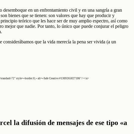
no desemboque en un enfrentamiento civil y en una sangría a gran
 son bienes que se tienen: son valores que hay que producir y
 principio teórico que les hace ser de muy amplio espectro, así como
ro mejor que nadie. Por tanto, lo único que puede conjurar el peligro
n.
 que considerábamos que la vida merecía la pena ser vivida (a un
/standard-72″ style=»border:0;» alt=»Safe Creative #1309265827186″/></a>
cel la difusión de mensajes de ese tipo «a