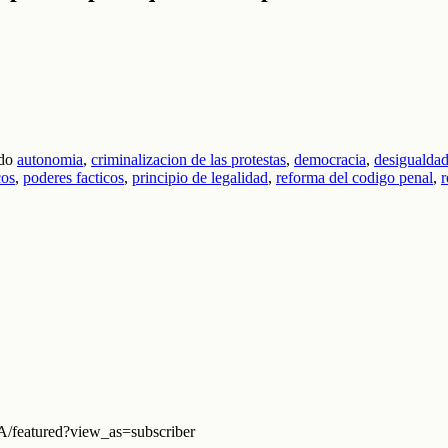
do
autonomia
,
criminalizacion de las protestas
,
democracia
,
desigualda
cos
,
poderes facticos
,
principio de legalidad
,
reforma del codigo penal
,
r
eatured?view_as=subscriber