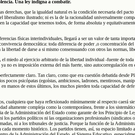
lencia. Una ley indigna a combatir.
s derechas, que la igualdad natural es la condición necesaria del pacto 
el liberalismo ilustrado; ni es la de la racionalidad universalmente com
 y en la capacidad que tenemos todos, de forma absoluta y equitativament
iferencias físicas interindividuales, llegará a ser un valor de tanta impo
onvivencia democrática: toda diferencia de poder ,o concentración del m
 la libertad de darse a si mismo consensuando con otros las normas, libe
 el miedo al ejercicio arbitrario de la libertad individual -fuente de t
ra ya no es imposición externa del más fuerte, sino autocorregulación en 
fectamente claro. Tan claro, como que era cuestión debatida desde Plató
a los pocos psicópatas (egoístas, ambiciosos, ladrones, mentirosos, man
 en manos de estos últimos, los muchos pierden toda capacidad de def
mos, cualquiera que haya reflexionado mínimamente al respecto caerá si
edad altamente compleja como la contemporánea, frente a los sistemático
cia de la Administración del Estado como garante de los Principio de Le
ni los partidos políticos ni las organizaciones profesionales (sindicatos
armadas, ni a los tribunales de justicia. Porque la función de la Administr
n cada momento histórico. Los partidos tienen, así, su espacio limitado 
 dentro de la Administración del Estado, el Sistema Educativo, especia