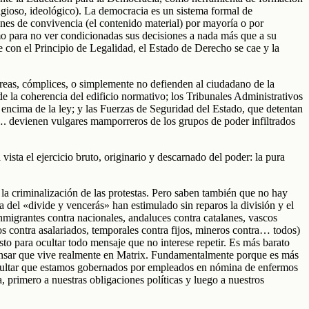
ligioso, ideológico). La democracia es un sistema formal de
iones de convivencia (el contenido material) por mayoría o por
omo para no ver condicionadas sus decisiones a nada más que a su
e con el Principio de Legalidad, el Estado de Derecho se cae y la
úreas, cómplices, o simplemente no defienden al ciudadano de la
e la coherencia del edificio normativo; los Tribunales Administrativos
r encima de la ley; y las Fuerzas de Seguridad del Estado, que detentan
rol…. devienen vulgares mamporreros de los grupos de poder infiltrados
ista el ejercicio bruto, originario y descarnado del poder: la pura
a criminalización de las protestas. Pero saben también que no hay
 del «divide y vencerás» han estimulado sin reparos la división y el
nmigrantes contra nacionales, andaluces contra catalanes, vascos
ios contra asalariados, temporales contra fijos, mineros contra… todos)
sto para ocultar todo mensaje que no interese repetir. Es más barato
pensar que vive realmente en Matrix. Fundamentalmente porque es más
sultar que estamos gobernados por empleados en nómina de enfermos
 primero a nuestras obligaciones políticas y luego a nuestros