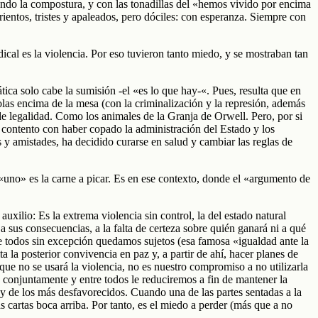
perando la compostura, y con las tonadillas del «hemos vivido por encima
ientos, tristes y apaleados, pero dóciles: con esperanza. Siempre con
ical es la violencia. Por eso tuvieron tanto miedo, y se mostraban tan
a solo cabe la sumisión -el «es lo que hay-«. Pues, resulta que en
las encima de la mesa (con la criminalización y la represión, además
e legalidad. Como los animales de la Granja de Orwell. Pero, por si
o contento con haber copado la administración del Estado y los
os y amistades, ha decidido curarse en salud y cambiar las reglas de
«uno» es la carne a picar. Es en ese contexto, donde el «argumento de
ilio: Es la extrema violencia sin control, la del estado natural
a sus consecuencias, a la falta de certeza sobre quién ganará ni a qué
ue todos sin excepción quedamos sujetos (esa famosa «igualdad ante la
 la posterior convivencia en paz y, a partir de ahí, hacer planes de
ue no se usará la violencia, no es nuestro compromiso a no utilizarla
 conjuntamente y entre todos le reduciremos a fin de mantener la
s y de los más desfavorecidos. Cuando una de las partes sentadas a la
 cartas boca arriba. Por tanto, es el miedo a perder (más que a no