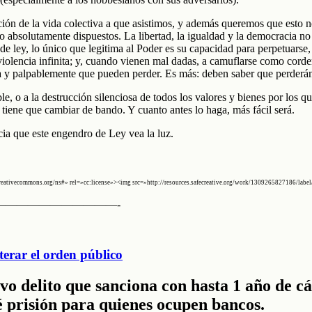
ación de la vida colectiva a que asistimos, y además queremos que esto 
 absolutamente dispuestos. La libertad, la igualdad y la democracia no
de ley, lo único que legitima al Poder es su capacidad para perpetuarse,
violencia infinita; y, cuando vienen mal dadas, a camuflarse como corde
lara y palpablemente que pueden perder. Es más: deben saber que perderá
ible, o a la destrucción silenciosa de todos los valores y bienes por los
tiene que cambiar de bando. Y cuanto antes lo haga, más fácil será.
a que este engendro de Ley vea la luz.
reativecommons.org/ns#» rel=»cc:license»><img src=»http://resources.safecreative.org/work/1309265827186/label
———————————-
terar el orden público
o delito que sanciona con hasta 1 año de cár
 prisión para quienes ocupen bancos.