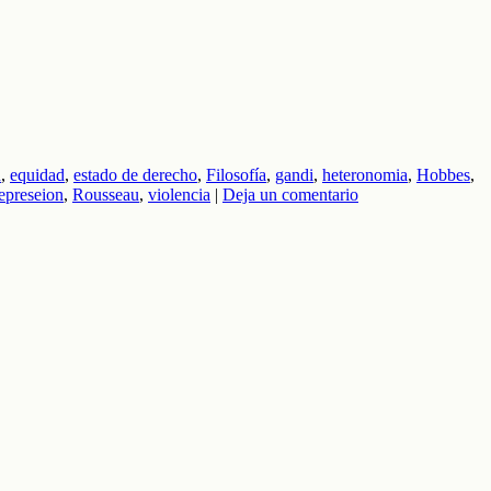
d
,
equidad
,
estado de derecho
,
Filosofía
,
gandi
,
heteronomia
,
Hobbes
,
epreseion
,
Rousseau
,
violencia
|
Deja un comentario