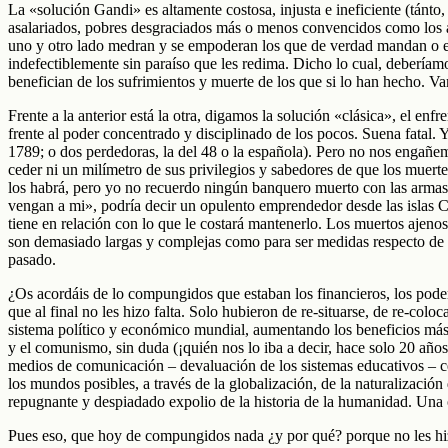
La «solución Gandi» es altamente costosa, injusta e ineficiente (tánto
asalariados, pobres desgraciados más o menos convencidos como los ap
uno y otro lado medran y se empoderan los que de verdad mandan o es
indefectiblemente sin paraíso que les redima. Dicho lo cual, deberíamo
benefician de los sufrimientos y muerte de los que si lo han hecho. V
Frente a la anterior está la otra, digamos la solución «clásica», el e
frente al poder concentrado y disciplinado de los pocos. Suena fatal. 
1789; o dos perdedoras, la del 48 o la española). Pero no nos engañemo
ceder ni un milímetro de sus privilegios y sabedores de que los muerte
los habrá, pero yo no recuerdo ningún banquero muerto con las armas 
vengan a mi», podría decir un opulento emprendedor desde las islas Ca
tiene en relación con lo que le costará mantenerlo. Los muertos ajenos
son demasiado largas y complejas como para ser medidas respecto de u
pasado.
¿Os acordáis de lo compungidos que estaban los financieros, los poder
que al final no les hizo falta. Solo hubieron de re-situarse, de re-colo
sistema político y económico mundial, aumentando los beneficios más a
y el comunismo, sin duda (¡quién nos lo iba a decir, hace solo 20 años
medios de comunicación – devaluación de los sistemas educativos – cen
los mundos posibles, a través de la globalización, de la naturalizació
repugnante y despiadado expolio de la historia de la humanidad. Una o
Pues eso, que hoy de compungidos nada ¿y por qué? porque no les hizo f