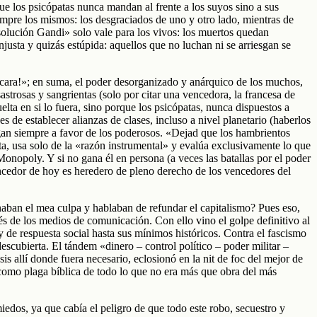
ue los psicópatas nunca mandan al frente a los suyos sino a sus
mpre los mismos: los desgraciados de uno y otro lado, mientras de
olución Gandi» solo vale para los vivos: los muertos quedan
justa y quizás estúpida: aquellos que no luchan ni se arriesgan se
la cara!»; en suma, el poder desorganizado y anárquico de los muchos,
strosas y sangrientas (solo por citar una vencedora, la francesa de
lta en si lo fuera, sino porque los psicópatas, nunca dispuestos a
 de establecer alianzas de clases, incluso a nivel planetario (haberlos
egan siempre a favor de los poderosos. «Dejad que los hambrientos
ta, usa solo de la «razón instrumental» y evalúa exclusivamente lo que
Monopoly. Y si no gana él en persona (a veces las batallas por el poder
ncedor de hoy es heredero de pleno derecho de los vencedores del
onaban el mea culpa y hablaban de refundar el capitalismo? Pues eso,
avés de los medios de comunicación. Con ello vino el golpe definitivo al
 de respuesta social hasta sus mínimos históricos. Contra el fascismo
escubierta. El tándem «dinero – control político – poder militar –
 allí donde fuera necesario, eclosionó en la nit de foc del mejor de
n como plaga bíblica de todo lo que no era más que obra del más
iedos, ya que cabía el peligro de que todo este robo, secuestro y