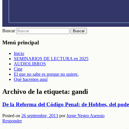
Buscar
Menú principal
Inicio
SEMINARIOS DE LECTURA en 2025
AUDIOLIBROS
Cine
El que no sabe es porque no quiere.
Qué hacemos aquí
Archivo de la etiqueta:
gandi
De la Reforma del Código Penal: de Hobbes, del poder
Posted on
26 septiembre, 2013
por
Jorge Negro Asensio
Responder