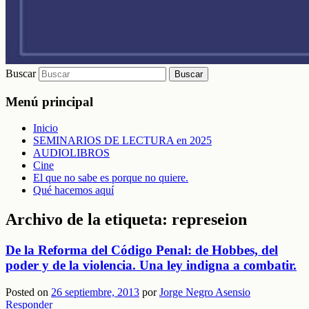
Buscar
Menú principal
Inicio
SEMINARIOS DE LECTURA en 2025
AUDIOLIBROS
Cine
El que no sabe es porque no quiere.
Qué hacemos aquí
Archivo de la etiqueta:
represeion
De la Reforma del Código Penal: de Hobbes, del
poder y de la violencia. Una ley indigna a combatir.
Posted on
26 septiembre, 2013
por
Jorge Negro Asensio
Responder