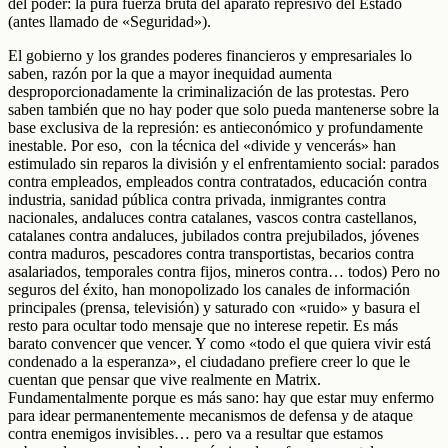
del poder: la pura fuerza bruta del aparato represivo del Estado
(antes llamado de «Seguridad»).
El gobierno y los grandes poderes financieros y empresariales lo
saben, razón por la que a mayor inequidad aumenta
desproporcionadamente la criminalización de las protestas. Pero
saben también que no hay poder que solo pueda mantenerse sobre la
base exclusiva de la represión: es antieconómico y profundamente
inestable. Por eso, con la técnica del «divide y vencerás» han
estimulado sin reparos la división y el enfrentamiento social: parados
contra empleados, empleados contra contratados, educación contra
industria, sanidad pública contra privada, inmigrantes contra
nacionales, andaluces contra catalanes, vascos contra castellanos,
catalanes contra andaluces, jubilados contra prejubilados, jóvenes
contra maduros, pescadores contra transportistas, becarios contra
asalariados, temporales contra fijos, mineros contra… todos) Pero no
seguros del éxito, han monopolizado los canales de información
principales (prensa, televisión) y saturado con «ruido» y basura el
resto para ocultar todo mensaje que no interese repetir. Es más
barato convencer que vencer. Y como «todo el que quiera vivir está
condenado a la esperanza», el ciudadano prefiere creer lo que le
cuentan que pensar que vive realmente en Matrix.
Fundamentalmente porque es más sano: hay que estar muy enfermo
para idear permanentemente mecanismos de defensa y de ataque
contra enemigos invisibles… pero va a resultar que estamos