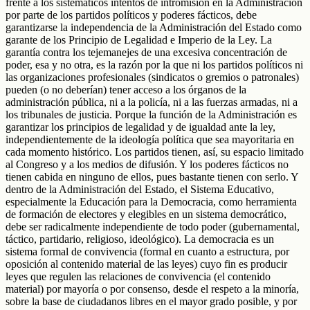
frente a los sistemáticos intentos de intromisión en la Administración
por parte de los partidos políticos y poderes fácticos, debe
garantizarse la independencia de la Administración del Estado como
garante de los Principio de Legalidad e Imperio de la Ley. La
garantía contra los tejemanejes de una excesiva concentración de
poder, esa y no otra, es la razón por la que ni los partidos políticos ni
las organizaciones profesionales (sindicatos o gremios o patronales)
pueden (o no deberían) tener acceso a los órganos de la
administración pública, ni a la policía, ni a las fuerzas armadas, ni a
los tribunales de justicia. Porque la función de la Administración es
garantizar los principios de legalidad y de igualdad ante la ley,
independientemente de la ideología política que sea mayoritaria en
cada momento histórico. Los partidos tienen, así, su espacio limitado
al Congreso y a los medios de difusión. Y los poderes fácticos no
tienen cabida en ninguno de ellos, pues bastante tienen con serlo. Y
dentro de la Administración del Estado, el Sistema Educativo,
especialmente la Educación para la Democracia, como herramienta
de formación de electores y elegibles en un sistema democrático,
debe ser radicalmente independiente de todo poder (gubernamental,
táctico, partidario, religioso, ideológico). La democracia es un
sistema formal de convivencia (formal en cuanto a estructura, por
oposición al contenido material de las leyes) cuyo fin es producir
leyes que regulen las relaciones de convivencia (el contenido
material) por mayoría o por consenso, desde el respeto a la minoría,
sobre la base de ciudadanos libres en el mayor grado posible, y por