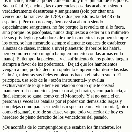
los muchos, frente al poder concentrado y disciplinado de los pocos.
Suena fatal. Y, encima, las experiencias pasadas acabaron siendo
verdaderamente desastrosas y sangrientas (solo por citar una
vencedora, la francesa de 1789; o dos perdedoras, la del 48 o la
española). Pero no nos engañemos: si acabaron siendo
especialmente sangrientas, no fue porque la revuelta en si lo fuera,
sino porque los psicópatas, nunca dispuestos a ceder ni un milímetro
de sus privilegios y sabedores de que los muertes los ponen siempre
los otros, se han mostrado siempre altamente capaces de establecer
alianzas de clases, incluso a nivel planetario (haberlos los habrá,
pero yo no recuerdo ningún banquero muerto con las armas en la
mano). El tiempo, la paciencia y el sufrimiento de los pobres juegan
siempre a favor de los poderosos. «Dejad que los hambrientos
vengan a mi», podría decir un opulento emprendedor desde las islas
Caimán, mientras sus fieles empleados hacen el trabajo sucio. El
psicópata, usa solo de la «razón instrumental» y evalúa
exclusivamente lo que tiene en relación con lo que le costará
mantenerlo. Los muertos ajenos son algo barato, y con paciencia, al
final siempre se gana, como en el Monopoly. Y si no gana él en
persona (a veces las batallas por el poder son demasiado largas y
complejas como para ser medidas respecto de una vida mortal), otro
como él ganará, otro de su clase, ya que todo vencedor de hoy es
heredero de pleno derecho de los vencedores del pasado.
¿Os acordáis de lo compungidos que estaban los financieros, los