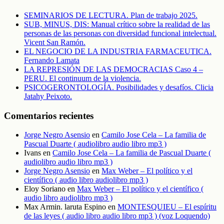
SEMINARIOS DE LECTURA. Plan de trabajo 2025.
SUB, MINUS, DIS: Manual crítico sobre la realidad de las
personas de las personas con diversidad funcional intelectual.
Vicent San Ramón.
EL NEGOCIO DE LA INDUSTRIA FARMACEUTICA.
Fernando Lamata
LA REPRESIÓN DE LAS DEMOCRACIAS Caso 4 –
PERU. El continuum de la violencia.
PSICOGERONTOLOGÍA. Posibilidades y desafíos. Clicia
Jatahy Peixoto.
Comentarios recientes
Jorge Negro Asensio
en
Camilo Jose Cela – La familia de
Pascual Duarte ( audiolibro audio libro mp3 )
Ivans
en
Camilo Jose Cela – La familia de Pascual Duarte (
audiolibro audio libro mp3 )
Jorge Negro Asensio
en
Max Weber – El político y el
científico ( audio libro audiolibro mp3 )
Eloy Soriano
en
Max Weber – El político y el científico (
audio libro audiolibro mp3 )
Max Armin. laruta Espino
en
MONTESQUIEU – El espíritu
de las leyes ( audio libro audio libro mp3 ) (voz Loquendo)