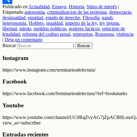
Publicado en
Actualidad
,
Ensayo
,
Historia
,
Sitios de interés
|
Compartir
Etiquetado
autonomia
,
criminalizacion de las protestas
,
democracia
,
desigualdad
,
equidad
,
estado de derecho
,
Filosofía
,
gandi
,
heteronomia
,
Hobbes
,
igualdad
,
imperio de la ley
,
ley injusta
,
libertad
,
miedo
,
partidos politicos
,
poderes facticos
,
principio de
legalidad
,
reforma del codigo penal
,
represeion
,
Rousseau
,
violencia
|
Deja un comentario
Buscar
Instagram
https://www.instagram.com/seminariosdelectura/
Facebook
https://www.facebook.com/Seminariosdelectura/?ref=bookmarks
Youtube
https://www.youtube.com/channel/UC0RqZvyAG7jZpACB0LsnoQA
view_as=subscriber
Entradas recientes