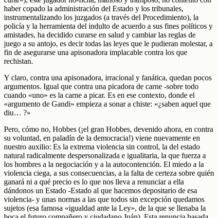
haber copado la administración del Estado y los tribunales,
instrumentalizando los juzgados (a través del Procedimiento), la
policía y la herramienta del indulto de acuerdo a sus fines políticos y
amistades, ha decidido curarse en salud y cambiar las reglas de
juego a su antojo, es decir todas las leyes que le pudieran molestar, a
fin de asegurarse una apisonadora implacable contra los que
rechistan.
Y claro, contra una apisonadora, irracional y fanática, quedan pocos
argumentos. Igual que contra una picadora de carne -sobre todo
cuando «uno» es la carne a picar. Es en ese contexto, donde el
«argumento de Gandi» empieza a sonar a chiste: «¿saben aquel que
diu… ?»
Pero, cómo no, Hobbes (¡el gran Hobbes, devenido ahora, en contra
su voluntad, en paladín de la democracia!) viene nuevamente en
nuestro auxilio: Es la extrema violencia sin control, la del estado
natural radicalmente despersonalizada e igualitaria, la que fuerza a
los hombres a la negociación y a la autocontención. El miedo a la
violencia ciega, a sus consecuencias, a la falta de certeza sobre quién
ganará ni a qué precio es lo que nos lleva a renunciar a ella
dándonos un Estado -Estado al que hacemos depositario de esa
violencia- y unas normas a las que todos sin excepción quedamos
sujetos (esa famosa «igualdad ante la Ley», de la que se llenaba la
boca el futuro compañero y ciudadano Juán). Esta renuncia basada