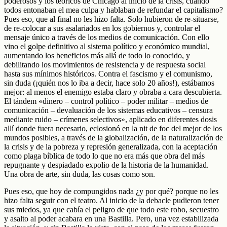
poderosos y los teóricos de Chicago al inicio de la crisis, cuando
todos entonaban el mea culpa y hablaban de refundar el capitalismo?
Pues eso, que al final no les hizo falta. Solo hubieron de re-situarse,
de re-colocar a sus asalariados en los gobiernos y, controlar el
mensaje único a través de los medios de comunicación. Con ello
vino el golpe definitivo al sistema político y económico mundial,
aumentando los beneficios más allá de todo lo conocido, y
debilitando los movimientos de resistencia y de respuesta social
hasta sus mínimos históricos. Contra el fascismo y el comunismo,
sin duda (¡quién nos lo iba a decir, hace solo 20 años!), estábamos
mejor: al menos el enemigo estaba claro y obraba a cara descubierta.
El tándem «dinero – control político – poder militar – medios de
comunicación – devaluación de los sistemas educativos – censura
mediante ruido – crímenes selectivos», aplicado en diferentes dosis
allí donde fuera necesario, eclosionó en la nit de foc del mejor de los
mundos posibles, a través de la globalización, de la naturalización de
la crisis y de la pobreza y represión generalizada, con la aceptación
como plaga bíblica de todo lo que no era más que obra del más
repugnante y despiadado expolio de la historia de la humanidad.
Una obra de arte, sin duda, las cosas como son.
Pues eso, que hoy de compungidos nada ¿y por qué? porque no les
hizo falta seguir con el teatro. Al inicio de la debacle pudieron tener
sus miedos, ya que cabía el peligro de que todo este robo, secuestro
y asalto al poder acabara en una Bastilla. Pero, una vez estabilizada