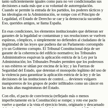
tanto suficientemente iguales como para no ver condicionadas sus
decisiones a nada más que a su voluntad de autorregulación.
Cuando se permite la entrada de los partidos, los poderes tácticos y
las ideologías en la Administración, se rompe con el Principio de
Legalidad, el Estado de Derecho se cae y la democracia sucumbe.
Eso, queridos amigos, se llama España.
En esas condiciones, los elementos institucionales que debieran ser
garantes de la legalidad se contaminan y sus resoluciones se vuelven
espúreas, cómplices, o simplemente no defienden al ciudadano de la
ilegitimdad de las leyes que pudiera dar un Parlamento corrompido
y/o un Gobierno corrupto. El Tribunal Constitucional deja de ser
garante de la coherencia del edificio normativo; los Tribunales
Administrativos esquivan la aplicación estricta de la Ley por la
Administración; los Tribunales Penales permiten que los poderosos
o sus esbirros se sitúan por encima de la ley; y las Fuerzas de
Seguridad del Estado, que detentan el monopolio legítimo del uso de
la violencia para garantizar la aplicación estricta de la ley y de las
decisiones de las instituciones de control…. devienen vulgares
mamporreros de los grupos de poder infiltrados como un cáncer en
las más altas magistraturas del Estado.
Con ello, el pacto de convivencia (reflejado más o menos
imperfectamente en la Constitución) se rompe; y roto ese pacto
vuelve a quedar a la vista el ejercicio bruto, originario y descarnado