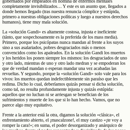
gobernados por empleados en nómina de enfermos mentales
completamente invisibilizados… Y este es un asunto que, llegados a
donde hemos llegado (tras nuestra renuncia cómplice y estúpida,
primero a nuestras obligaciones políticas y luego a nuestros derechos
humanos), tiene muy mala solución.
La «solución Gandi» es altamente costosa, injusta e ineficiente
(tánto, que sospechosamente es la preferida de los mass media).
Primero, porque los psicópatas nunca mandan al frente a los suyos
sino a sus asalariados, pobres desgraciados más o menos
convencidos como los apaleados. En la solución Gandi los muertos
y los heridos los ponen siempre los mismos: los desgraciados de uno
y otro lado, mientras de uno y otro lado medran y se empoderan los
que de verdad mandan o esperan mandar una vez acabadas las
revueltas. Y segundo, porque la «solución Gandi» solo vale para los
vivos: los muertos quedan indefectiblemente sin paraíso que les
redima. Dicho lo cual, deberíamos quizás pensar si dicha solución,
como tal, no resulta profundamente injusta y quizás estúpida:
aquellos que no luchan ni se arriesgan se benefician de los
sufrimientos y muerte de los que si lo han hecho. Vamos, que no
parece algo muy equitativo.
Frente a la anterior está la otra, digamos la solución «clásica», el
enfrentamiento abierto, el ¡mascalzone!, el muy castizo «¡te voy a
romper la cara!»; en suma, el poder desorganizado y anárquico de