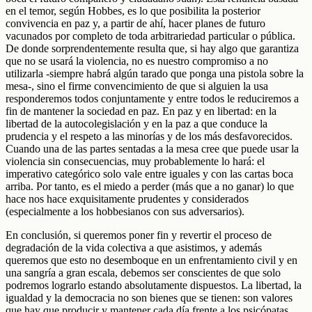
en el temor, según Hobbes, es lo que posibilita la posterior
convivencia en paz y, a partir de ahí, hacer planes de futuro
vacunados por completo de toda arbitrariedad particular o pública.
De donde sorprendentemente resulta que, si hay algo que garantiza
que no se usará la violencia, no es nuestro compromiso a no
utilizarla -siempre habrá algún tarado que ponga una pistola sobre la
mesa-, sino el firme convencimiento de que si alguien la usa
responderemos todos conjuntamente y entre todos le reduciremos a
fin de mantener la sociedad en paz. En paz y en libertad: en la
libertad de la autocolegislación y en la paz a que conduce la
prudencia y el respeto a las minorías y de los más desfavorecidos.
Cuando una de las partes sentadas a la mesa cree que puede usar la
violencia sin consecuencias, muy probablemente lo hará: el
imperativo categórico solo vale entre iguales y con las cartas boca
arriba. Por tanto, es el miedo a perder (más que a no ganar) lo que
hace nos hace exquisitamente prudentes y considerados
(especialmente a los hobbesianos con sus adversarios).
En conclusión, si queremos poner fin y revertir el proceso de
degradación de la vida colectiva a que asistimos, y además
queremos que esto no desemboque en un enfrentamiento civil y en
una sangría a gran escala, debemos ser conscientes de que solo
podremos lograrlo estando absolutamente dispuestos. La libertad, la
igualdad y la democracia no son bienes que se tienen: son valores
que hay que producir y mantener cada día frente a los psicópatas.