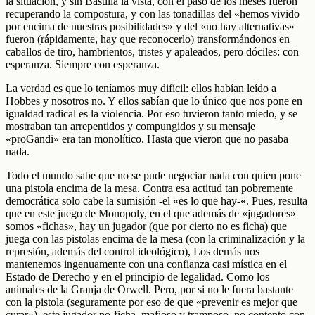
la situación, y sin Bastilla la vista, con el paso de los meses fueron
recuperando la compostura, y con las tonadillas del «hemos vivido
por encima de nuestras posibilidades» y del «no hay alternativas»
fueron (rápidamente, hay que reconocerlo) transformándonos en
caballos de tiro, hambrientos, tristes y apaleados, pero dóciles: con
esperanza. Siempre con esperanza.
La verdad es que lo teníamos muy difícil: ellos habían leído a
Hobbes y nosotros no. Y ellos sabían que lo único que nos pone en
igualdad radical es la violencia. Por eso tuvieron tanto miedo, y se
mostraban tan arrepentidos y compungidos y su mensaje
«proGandi» era tan monolítico. Hasta que vieron que no pasaba
nada.
Todo el mundo sabe que no se pude negociar nada con quien pone
una pistola encima de la mesa. Contra esa actitud tan pobremente
democrática solo cabe la sumisión -el «es lo que hay-«. Pues, resulta
que en este juego de Monopoly, en el que además de «jugadores»
somos «fichas», hay un jugador (que por cierto no es ficha) que
juega con las pistolas encima de la mesa (con la criminalización y la
represión, además del control ideológico), Los demás nos
mantenemos ingenuamente con una confianza casi mística en el
Estado de Derecho y en el principio de legalidad. Como los
animales de la Granja de Orwell. Pero, por si no le fuera bastante
con la pistola (seguramente por eso de que «prevenir es mejor que
curar»), este jugador no-ficha, mafioso y tramposo, no contento con