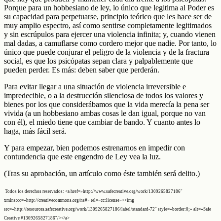
Porque para un hobbesiano de ley, lo único que legitima al Poder es
su capacidad para perpetuarse, principio teórico que les hace ser de
muy amplio espectro, así como sentirse completamente legitimados
y sin escrúpulos para ejercer una violencia infinita; y, cuando vienen
mal dadas, a camuflarse como cordero mejor que nadie. Por tanto, lo
único que puede conjurar el peligro de la violencia y de la fractura
social, es que los psicópatas sepan clara y palpablemente que
pueden perder. Es más: deben saber que perderán.
Para evitar llegar a una situación de violencia irreversible e
impredecible, o a la destrucción silenciosa de todos los valores y
bienes por los que considerábamos que la vida merecía la pena ser
vivida (a un hobbesiano ambas cosas le dan igual, porque no van
con él), el miedo tiene que cambiar de bando. Y cuanto antes lo
haga, más fácil será.
Y para empezar, bien podemos estrenarnos en impedir con
contundencia que este engendro de Ley vea la luz.
(Tras su aprobación, un artículo como éste también será delito.)
Todos los derechos reservados: <a href=»http://www.safecreative.org/work/1309265827186″
xmlns:cc=»http://creativecommons.org/ns#» rel=»cc:license»><img
src=»http://resources.safecreative.org/work/1309265827186/label/standard-72″ style=»border:0;» alt=»Safe
Creative #1309265827186″/></a>