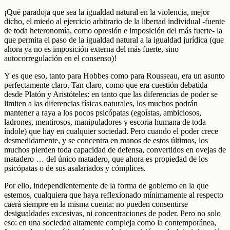
¡Qué paradoja que sea la igualdad natural en la violencia, mejor
dicho, el miedo al ejercicio arbitrario de la libertad individual -fuente
de toda heteronomía, como opresión e imposición del más fuerte- la
que permita el paso de la igualdad natural a la igualdad jurídica (que
ahora ya no es imposición externa del más fuerte, sino
autocorregulación en el consenso)!
Y es que eso, tanto para Hobbes como para Rousseau, era un asunto
perfectamente claro. Tan claro, como que era cuestión debatida
desde Platón y Aristóteles: en tanto que las diferencias de poder se
limiten a las diferencias físicas naturales, los muchos podrán
mantener a raya a los pocos psicópatas (egoístas, ambiciosos,
ladrones, mentirosos, manipuladores y escoria humana de toda
índole) que hay en cualquier sociedad. Pero cuando el poder crece
desmedidamente, y se concentra en manos de estos últimos, los
muchos pierden toda capacidad de defensa, convertidos en ovejas de
matadero … del único matadero, que ahora es propiedad de los
psicópatas o de sus asalariados y cómplices.
Por ello, independientemente de la forma de gobierno en la que
estemos, cualquiera que haya reflexionado mínimamente al respecto
caerá siempre en la misma cuenta: no pueden consentirse
desigualdades excesivas, ni concentraciones de poder. Pero no solo
eso: en una sociedad altamente compleja como la contemporánea,